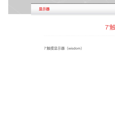
显示器
7’
7’触摸显示器（wisdom）