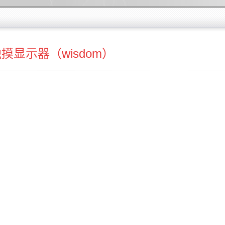
触摸显示器（wisdom）