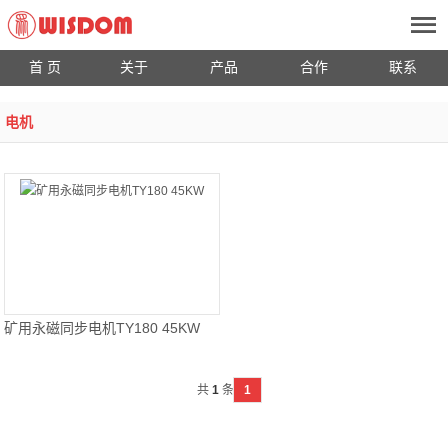
首 页
关于
产品
合作
联系
电机
矿用永磁同步电机TY180 45KW
显示器,控制器,传感器,电控系统,电机控
共
1
条
1
制器、矿用永磁同步电机TY180 45KW
专为矿用特种车辆开发 额定功率 45KW