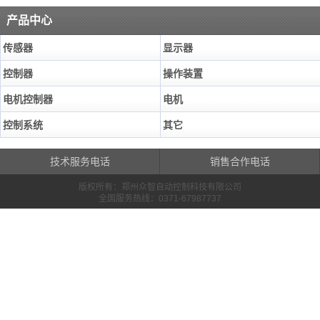
峰值功率90KW 最高效率96% 励磁方
产品中心
式：永磁体 冷却方式 水冷 额定转速
2000r/min 峰值转速5600r/min 额定扭矩
传感器
显示器
220N.m 峰值扭矩 500N.m
控制器
操作装置
电机控制器
电机
控制系统
其它
技术服务电话
销售合作电话
版权所有：郑州众智自动控制科技有限公司
全国服务热线：0371-67987737