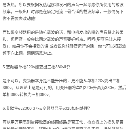
易发热。所以要根据发热程序和发出的声音一起考虑你所使用的载波
频率，一般出厂时都是在额定电流下最合适的载波频率，一般情况下
你不需要去改动他！
而如果变频器用的是随机载波的话，那电机发出的嗡的声音将比较柔
和，但声音一般会比固定载波的声音要好听点。呵呵(更容易让人接
受)，如果你不会接受的话,或者说你想静音运行的话，你也可以把载波
频率向上调，调到满意为止。
5.变频器单相220v能变出三相380v吗？
是不可以。变频器本身是不能升压的，更不能从单相220v变出三相
380v。从理论上这是可行的，用变压器将单相220v升高为380v，然后
单相380v转换为三相380v。
6.艾默生ev2000 37kw变频器显示e018如何处理？
可以用万用表测量接触器的线圈线路是否正常，检查板上的插头是否
有松动或接触不良，驱动板上的小继电器是否工作正常，接触器辅助