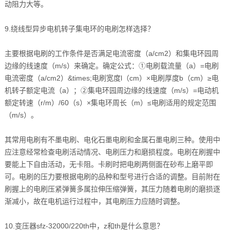
动阻力大等。
9.绕线型异步电机转子集电环的电刷怎样选择？
主要根据电刷的工作条件是否满足电流密度（a/cm2）和集电环园周
边缘的线速度（m/s）来确定。确定公式：①电刷载流量（a）=电刷
电流密度（a/cm2）&times;电刷宽度l（cm）×电刷厚度b（cm）≥电
机转子额定电流（a）；②集电环园周边缘的线速度（m/s）=电动机
额定转速（r/m）/60（s）×集电环周长（m）≤电刷适用的规定范围
（m/s）。
其常用电刷有不墨电刷、电化石墨电刷和金属石墨电刷三种。使用中
应注意经常检查电刷活动情况、电刷压力和磨损程度。电刷在刷握中
要能上下自由活动，无卡阻。卡刷时把电刷两侧面在砂布上磨平即
可。电刷的压力要根据电刷的品种和型号进行合适的调整。目前附在
刷握上的电刷压紧弹簧多属拉伸压缩弹簧，其压力随着电刷的磨损逐
渐减小，故在电机运行过程中，其电刷压力应随时调整。
10.变压器sfz-32000/220th中，z和th是什么意思？