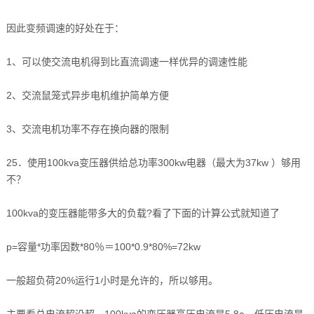
因此变频调速的好处在于：
1、可以使交流电机得到比直流调速一样优异的调速性能
2、交流鼠笼式异步电机维护简单方便
3、交流电机功率不存在换向器的限制
25．使用100kva变压器供给总功率300kw电器（最大为37kw ）够用
不？
100kva的变压器能带多大的负载?看了下面的计算公式就知道了
p=容量*功率因数*80％＝100*0.9*80%=72kw
一般超负荷20%运行1小时是允许的，所以够用。
主要看总电流超没超，100kva的变压器高压电流是5.8a，低压电流是