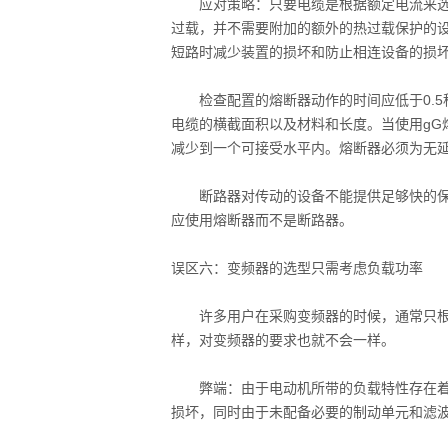
应对策略：只要电缆是根据额定电流来选型
过载，并不需要附加的额外的热过载保护的
短路时减少装置的损坏和防止相连设备的损
检查配置的熔断器动作的时间应低于0.5秒
电缆的横截面积以及材料和长度。当使用gG
减少到一个可接受水平内。熔断器必须为无
断路器对传动的设备不能提供足够快的保护
应使用熔断器而不是断路器。
误区六：变频器的选型只需考虑负载功率
许多用户在采购变频器的时候，通常只根据
样，对变频器的要求也就不会一样。
弊端：由于电动机所带的负载特性存在着差
损坏，同时由于未配备必要的制动单元和滤