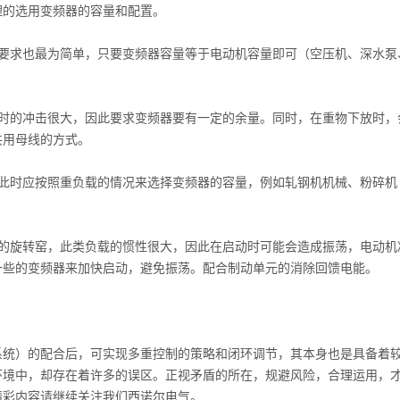
的选用变频器的容量和配置。
的要求也最为简单，只要变频器容量等于电动机容量即可（空压机、深水泵
。
动时的冲击很大，因此要求变频器要有一定的余量。同时，在重物下放时，
共用母线的方式。
，此时应按照重负载的情况来选择变频器的容量，例如轧钢机机械、粉碎机
厂的旋转窑，此类负载的惯性很大，因此在启动时可能会造成振荡，电动机
一些的变频器来加快启动，避免振荡。配合制动单元的消除回馈电能。
系统）的配合后，可实现多重控制的策略和闭环调节，其本身也是具备着
环境中，却存在着许多的误区。正视矛盾的所在，规避风险，合理运用，
精彩内容请继续关注我们西诺尔电气。