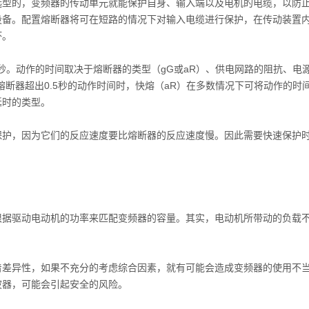
的，变频器的传动单元就能保护自身、输入端以及电机的电缆，以防
设备。配置熔断器将可在短路的情况下对输入电缆进行保护，在传动装置
坏。
。动作的时间取决于熔断器的类型（gG或aR）、供电网路的阻抗、电
熔断器超出0.5秒的动作时间时，快熔（aR）在多数情况下可将动作的时
延时的类型。
，因为它们的反应速度要比熔断器的反应速度慢。因此需要快速保护
驱动电动机的功率来匹配变频器的容量。其实，电动机所带动的负载
异性，如果不充分的考虑综合因素，就有可能会造成变频器的使用不
波器，可能会引起安全的风险。