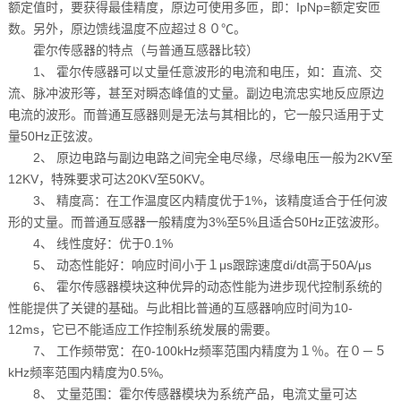
额定值时，要获得最佳精度，原边可使用多匝，即：IpNp=额定安匝
数。另外，原边馈线温度不应超过８０℃。
霍尔传感器的特点（与普通互感器比较）
1、 霍尔传感器可以丈量任意波形的电流和电压，如：直流、交
流、脉冲波形等，甚至对瞬态峰值的丈量。副边电流忠实地反应原边
电流的波形。而普通互感器则是无法与其相比的，它一般只适用于丈
量50Hz正弦波。
2、 原边电路与副边电路之间完全电尽缘，尽缘电压一般为2KV至
12KV，特殊要求可达20KV至50KV。
3、 精度高：在工作温度区内精度优于1%，该精度适合于任何波
形的丈量。而普通互感器一般精度为3%至5%且适合50Hz正弦波形。
4、 线性度好：优于0.1%
5、 动态性能好：响应时间小于１μs跟踪速度di/dt高于50A/μs
6、 霍尔传感器模块这种优异的动态性能为进步现代控制系统的
性能提供了关键的基础。与此相比普通的互感器响应时间为10-
12ms，它已不能适应工作控制系统发展的需要。
7、 工作频带宽：在0-100kHz频率范围内精度为１％。在０－５
kHz频率范围内精度为0.5%。
8、 丈量范围：霍尔传感器模块为系统产品，电流丈量可达