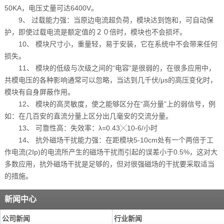
50KA，电压丈量可达6400V。
9、 过载能力强：当原边电流超负荷，模块达到饱和，可自动保
护，即使过载电流是额定值的２０倍时，模块也不会损坏。
10、 模块尺寸小，重量轻，易于安装，它在系统中不会带来任何
损失。
11、 模块的低级与次级之间的“电容”是很弱的，在很多应用中，
共模电压的各种影响通常可以忽略，当达到几千伏/μs的高压变化时，
模块有自身屏蔽作用。
12、 模块的高灵敏度，使之能够区分在“高分量”上的弱信号，例
如：在几百安的直流分量上区分出几毫安的交流分量。
13、 可靠性高：失效率：λ=0.43╳10-6/小时
14、 抗外磁场干扰能力强：在距模块5-10cm处有一个两倍于工
作电流(2Ip)的电流所产生的磁场干扰而引起的误差小于0.5%，这对大
多数应用，抗外磁场干扰是足够的，但对很强磁场的干扰要采取适当
的措施。
新闻中心
公司新闻
行业新闻