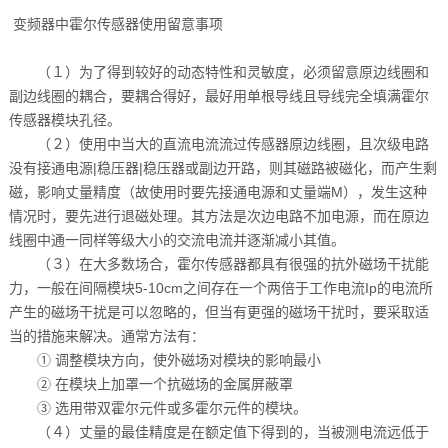
变频器中霍尔传感器使用留意事项
（１）为了得到较好的动态特性和灵敏度，必须留意原边线圈和
副边线圈的耦合，要耦合得好，最好用单根导线且导线完全填满霍尔
传感器模块孔径。
（２）使用中当大的直流电流流过传感器原边线圈，且次级电路
没有接通电源|稳压器|稳压器或副边开路，则其磁路被磁化，而产生剩
磁，影响丈量精度（故使用时要先接通电源和丈量端M），发生这种
情况时，要先进行退磁处理。其方法是次边电路不加电源，而在原边
线圈中通一同样等级大小的交流电流并逐渐减小其值。
（３）在大多数场合，霍尔传感器都具有很强的抗外磁场干扰能
力，一般在间隔模块5-10cm之间存在一个两倍于工作电流Ip的电流所
产生的磁场干扰是可以忽略的，但当有更强的磁场干扰时，要采取适
当的措施来解决。通常方法有：
① 调整模块方向，使外磁场对模块的影响最小
② 在模块上加罩一个抗磁场的金属屏蔽罩
③ 选用带双霍尔元件或多霍尔元件的模块。
（４）丈量的最佳精度是在额定值下得到的，当被测电流远低于