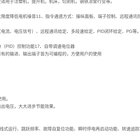
泛适用于注塑机，提升机，机床，切割机，钢铁冶金行业等。
，最大限度降低电机噪音11、指令通道方式：操纵面板、端子控制、远程通讯
电流、电压信号）、远程通讯给定、多段速给定、PID闭环给定、PG等
（PID）控制功能17、自带调速电位器
所有的输进、输出端子皆为可编程的，方便用户的使用
使用。
输出电压，大大进步节能效果。
。
三线式运行、跳跃频率、故障自复位功能、瞬时停电再启动功能、转速追踪