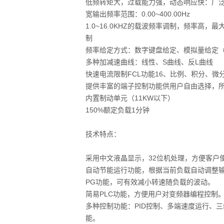
低频转矩大，过载能力强，动态响应快：广
宽输出频率范围：0.00~400.00Hz
1.0~16.0KHZ的载波频率调制，频率高
制
频率给定方式：数字键盘给定、模拟量给定（
多种加减速曲线：线性、S曲线、反L曲线
快速电流限制FCL功能16、比例、积分、微分
提供丰富的端子控制功能供用户自由选择，
内置制动单元（11KW以下）
150%额定负载1分钟
技术特点：
采用中文液晶显示，32位机处理，方便客户
自动节能运行功能，根据当前负载自动调整
PG功能，可有效减小转速随负载的波动。
简易PLC功能，方便用户对变频器编程控制
多种控制功能：PID控制、多端速度运行、
能。