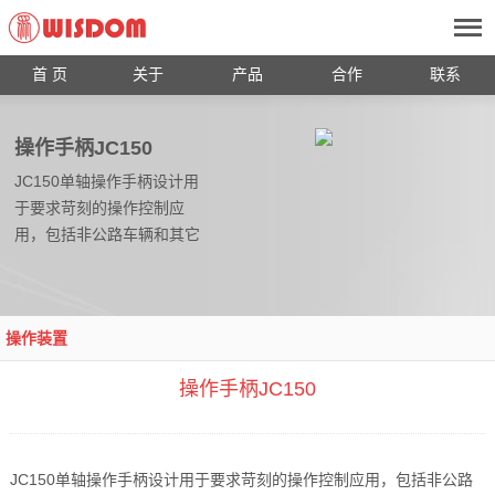
首 页
关于
产品
合作
联系
操作手柄JC150
JC150单轴操作手柄设计用
于要求苛刻的操作控制应
用，包括非公路车辆和其它
人机界面；该手柄具紧凑的
尺寸、较高的强度和出色的
比例控制
操作装置
操作手柄JC150
JC150单轴操作手柄设计用于要求苛刻的操作控制应用，包括非公路